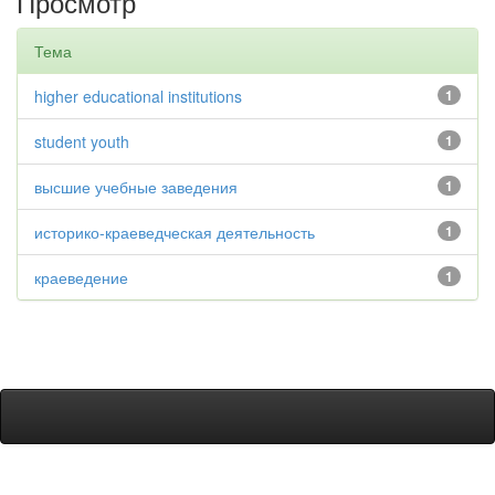
Просмотр
Тема
higher educational institutions
1
student youth
1
высшие учебные заведения
1
историко-краеведческая деятельность
1
краеведение
1