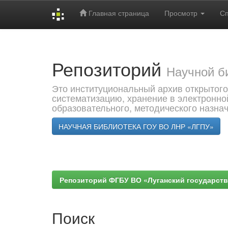
Главная страница
Просмотр
С
Skip
navigation
Репозиторий
Научной б
Это институциональный архив открытого
систематизацию, хранение в электронно
образовательного, методического назна
НАУЧНАЯ БИБЛИОТЕКА ГОУ ВО ЛНР «ЛГПУ»
Репозиторий ФГБУ ВО «Луганский государствен
Поиск