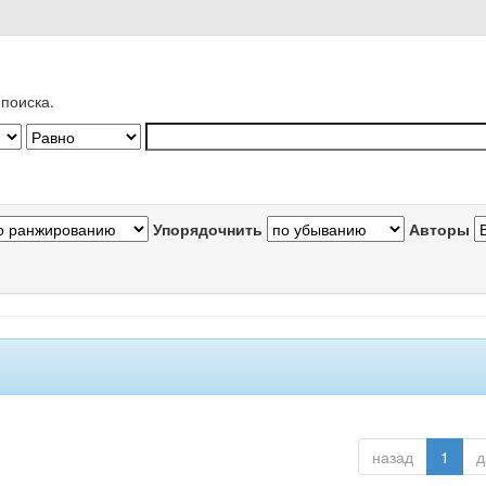
поиска.
Упорядочнить
Авторы
назад
1
д