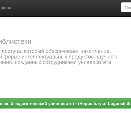
правка
иблиотеки
 доступа, который обеспечивает накопление,
й форме интеллектуальных продуктов научного,
чения, созданных сотрудниками университета
ный педагогический университет» (Repository of Lugansk Stat