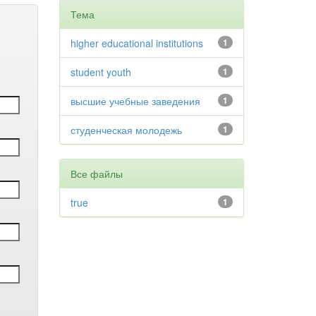
Тема
higher educational institutions
1
student youth
1
высшие учебные заведения
1
студенческая молодежь
1
Все файлы
true
1