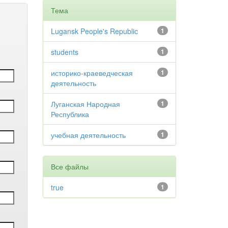
Тема
Lugansk People's Republic
1
students
1
историко-краеведческая
1
деятельность
Луганская Народная
1
Республика
учебная деятельность
1
Все файлы
true
1