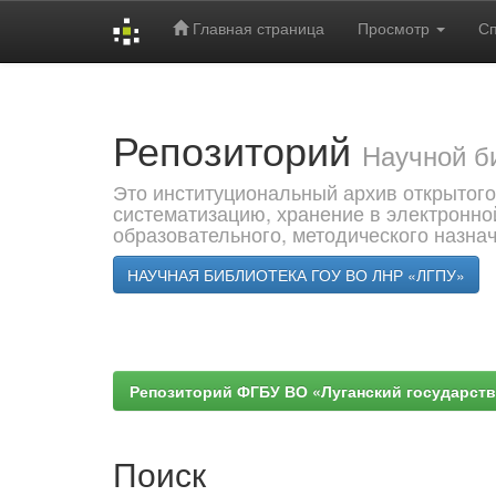
Главная страница
Просмотр
С
Skip
navigation
Репозиторий
Научной б
Это институциональный архив открытого
систематизацию, хранение в электронно
образовательного, методического назна
НАУЧНАЯ БИБЛИОТЕКА ГОУ ВО ЛНР «ЛГПУ»
Репозиторий ФГБУ ВО «Луганский государствен
Поиск