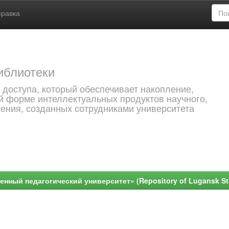
правка
иблиотеки
 доступа, который обеспечивает накопление,
й форме интеллектуальных продуктов научного,
чения, созданных сотрудниками университета
ный педагогический университет» (Repository of Lugansk Stat