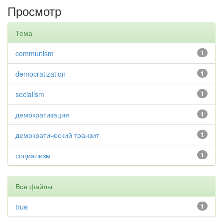
Просмотр
Тема
communism
1
democratization
1
socialism
1
демократизация
1
демократический транзит
1
социализм
1
Все файлы
true
1