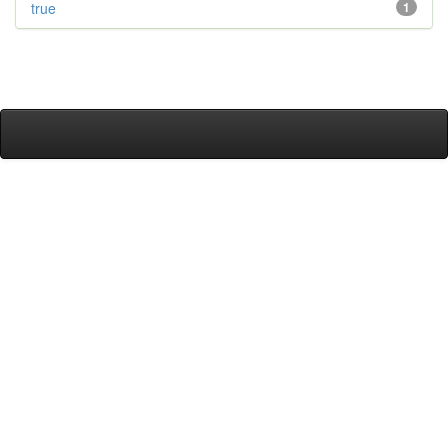
true
1