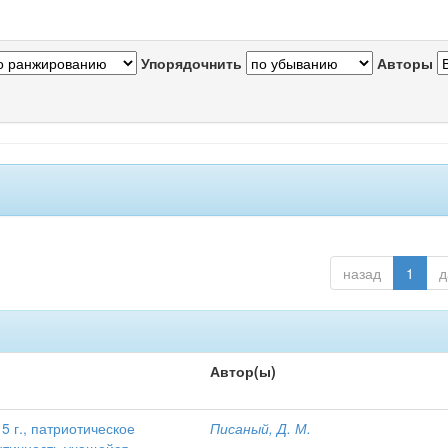
Упорядочнить
Авторы
назад
1
д
Автор(ы)
 г., патриотическое
Писаный, Д. М.