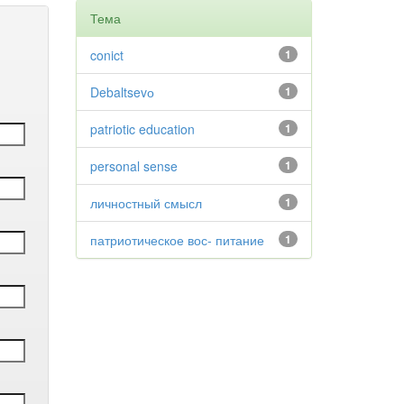
Тема
conict
1
Debaltsevо
1
patriotic education
1
personal sense
1
личностный смысл
1
патриотическое вос- питание
1