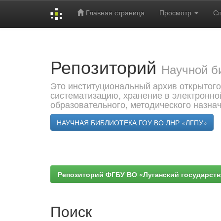
Главная страница
Просмотр
С
Skip
navigation
Репозиторий
Научной б
Это институциональный архив открытого
систематизацию, хранение в электронно
образовательного, методического назна
НАУЧНАЯ БИБЛИОТЕКА ГОУ ВО ЛНР «ЛГПУ»
Репозиторий ФГБУ ВО «Луганский государствен
Поиск