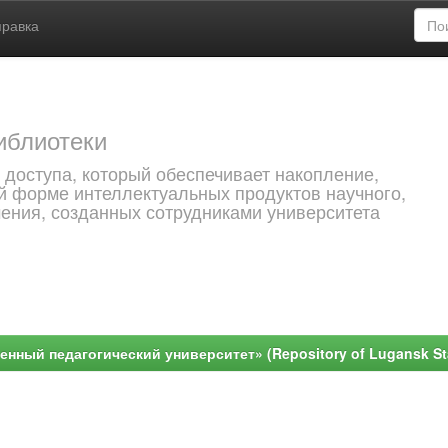
правка
иблиотеки
 доступа, который обеспечивает накопление,
й форме интеллектуальных продуктов научного,
чения, созданных сотрудниками университета
ный педагогический университет» (Repository of Lugansk Stat