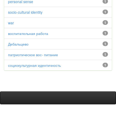
personal sense
1
socio-cultural identity
1
war
1
воспитательная работа
1
Дебальцево
1
патриотическое вос- питание
1
социокультурная идентичность
1