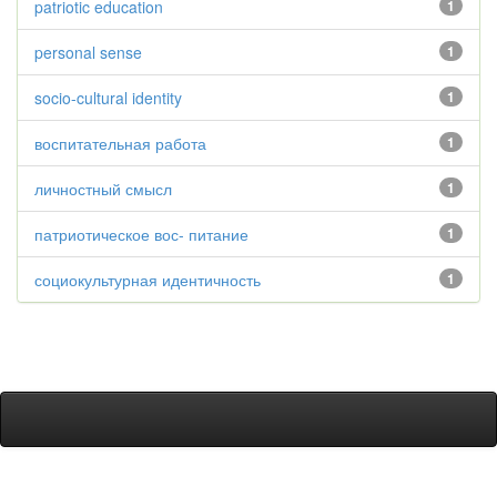
patriotic education
1
personal sense
1
socio-cultural identity
1
воспитательная работа
1
личностный смысл
1
патриотическое вос- питание
1
социокультурная идентичность
1