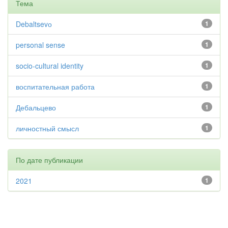
Тема
Debaltsevо
1
personal sense
1
socio-cultural identity
1
воспитательная работа
1
Дебальцево
1
личностный смысл
1
По дате публикации
2021
1