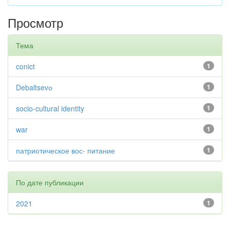
Просмотр
Тема
conict
1
Debaltsevо
1
socio-cultural identity
1
war
1
патриотическое вос- питание
1
По дате публикации
2021
1