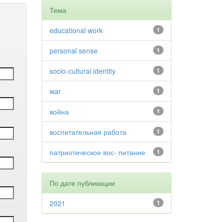
Тема
educational work
1
personal sense
1
socio-cultural identity
1
war
1
война
1
воспитательная работа
1
патриотическое вос- питание
1
По дате публикации
2021
1