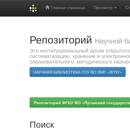
Главная страница
Просмотр
С
Skip
navigation
Репозиторий
Научной б
Это институциональный архив открытого
систематизацию, хранение в электронно
образовательного, методического назна
НАУЧНАЯ БИБЛИОТЕКА ГОУ ВО ЛНР «ЛГПУ»
Репозиторий ФГБУ ВО «Луганский государствен
Поиск