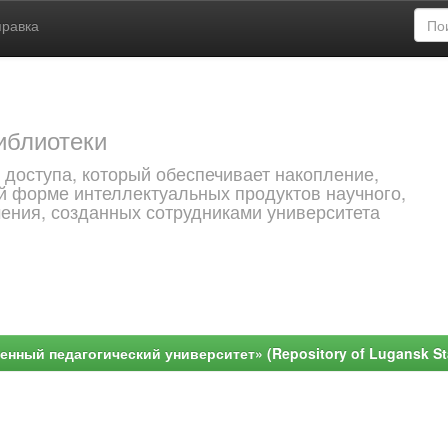
правка
иблиотеки
 доступа, который обеспечивает накопление,
й форме интеллектуальных продуктов научного,
чения, созданных сотрудниками университета
ный педагогический университет» (Repository of Lugansk Stat