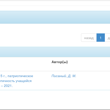
назад
1
д
Автор(ы)
 г., патриотическое
Писаный, Д. М.
нтичность учащейся
 – 2021.