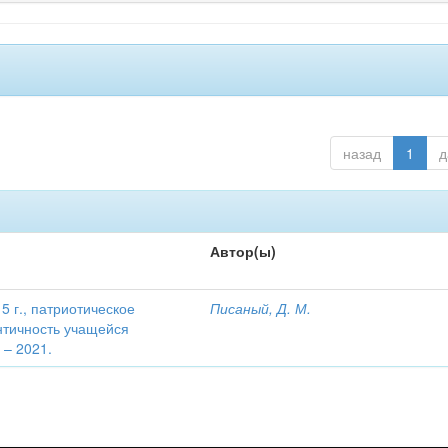
назад
1
д
Автор(ы)
 г., патриотическое
Писаный, Д. М.
нтичность учащейся
 – 2021.