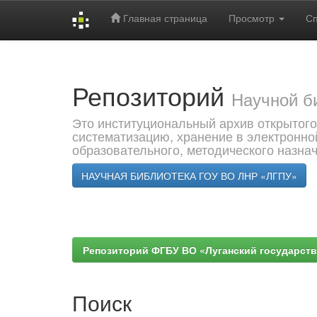
Главная страница
Просмотр
С
Skip
navigation
Репозиторий
Научной б
Это институциональный архив открытого
систематизацию, хранение в электронно
образовательного, методического назна
НАУЧНАЯ БИБЛИОТЕКА ГОУ ВО ЛНР «ЛГПУ»
Репозиторий ФГБУ ВО «Луганский государствен
Поиск