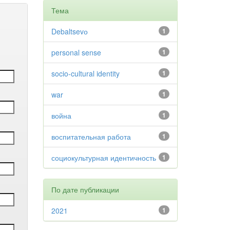
Тема
Debaltsevо
1
personal sense
1
socio-cultural identity
1
war
1
война
1
воспитательная работа
1
социокультурная идентичность
1
По дате публикации
2021
1