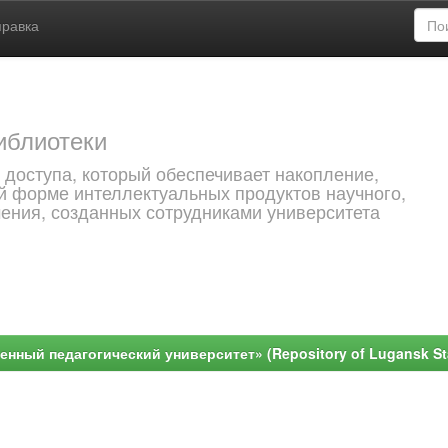
правка
иблиотеки
 доступа, который обеспечивает накопление,
й форме интеллектуальных продуктов научного,
чения, созданных сотрудниками университета
ный педагогический университет» (Repository of Lugansk Stat