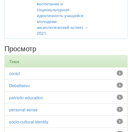
воспитание и
социокультурная
идентичность учащейся
молодежи:
аксиологический аспект. –
2021.
Просмотр
Тема
conict
1
Debaltsevо
1
patriotic education
1
personal sense
1
socio-cultural identity
1