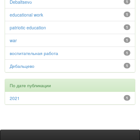
Debaltsevо
1
educational work
1
patriotic education
1
war
1
воспитательная работа
1
Дебальцево
1
По дате публикации
2021
1