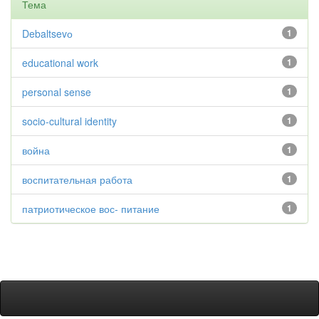
Тема
Debaltsevо
1
educational work
1
personal sense
1
socio-cultural identity
1
война
1
воспитательная работа
1
патриотическое вос- питание
1