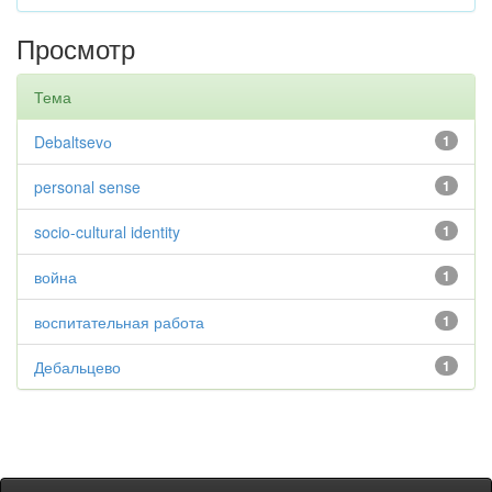
Просмотр
Тема
Debaltsevо
1
personal sense
1
socio-cultural identity
1
война
1
воспитательная работа
1
Дебальцево
1