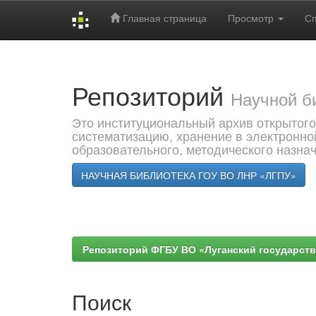
Главная страница
Просмотр
С
Skip
navigation
Репозиторий
Научной б
Это институциональный архив открытого
систематизацию, хранение в электронно
образовательного, методического назна
НАУЧНАЯ БИБЛИОТЕКА ГОУ ВО ЛНР «ЛГПУ»
Репозиторий ФГБУ ВО «Луганский государствен
Поиск