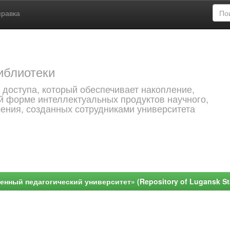
правка
иблиотеки
 доступа, который обеспечивает накопление,
й форме интеллектуальных продуктов научного,
чения, созданных сотрудниками университета
ный педагогический университет» (Repository of Lugansk Stat