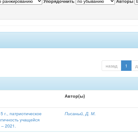
Упорядочнить
Авторы
назад
1
д
Автор(ы)
 г., патриотическое
Писаный, Д. М.
нтичность учащейся
 – 2021.