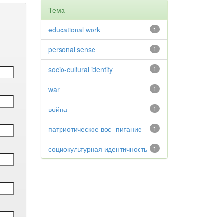
Тема
educational work
1
personal sense
1
socio-cultural identity
1
war
1
война
1
патриотическое вос- питание
1
социокультурная идентичность
1