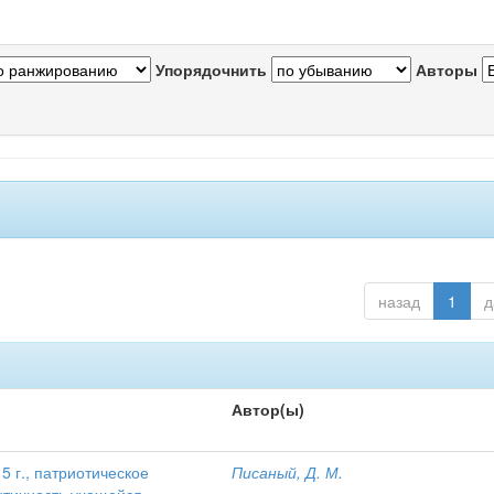
Упорядочнить
Авторы
назад
1
д
Автор(ы)
 г., патриотическое
Писаный, Д. М.