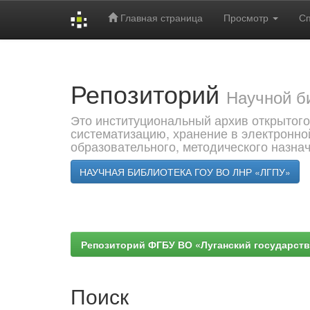
Главная страница
Просмотр
С
Skip
navigation
Репозиторий
Научной б
Это институциональный архив открытого
систематизацию, хранение в электронно
образовательного, методического назна
НАУЧНАЯ БИБЛИОТЕКА ГОУ ВО ЛНР «ЛГПУ»
Репозиторий ФГБУ ВО «Луганский государствен
Поиск