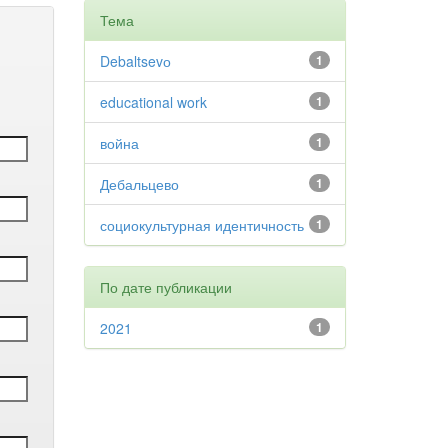
Тема
Debaltsevо
1
educational work
1
война
1
Дебальцево
1
социокультурная идентичность
1
По дате публикации
2021
1