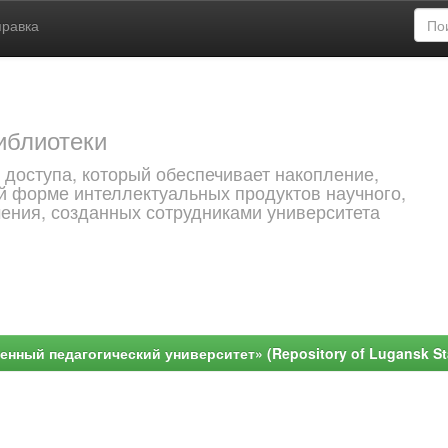
правка
иблиотеки
 доступа, который обеспечивает накопление,
й форме интеллектуальных продуктов научного,
чения, созданных сотрудниками университета
ный педагогический университет» (Repository of Lugansk Stat