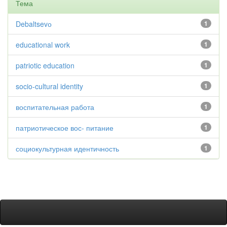
Тема
Debaltsevо
1
educational work
1
patriotic education
1
socio-cultural identity
1
воспитательная работа
1
патриотическое вос- питание
1
социокультурная идентичность
1