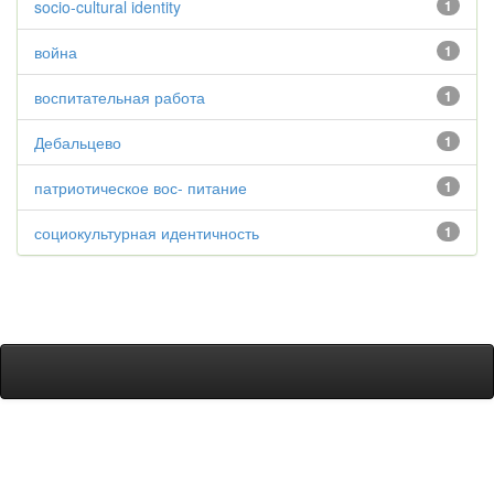
socio-cultural identity
1
война
1
воспитательная работа
1
Дебальцево
1
патриотическое вос- питание
1
социокультурная идентичность
1