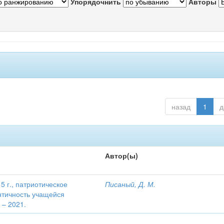
Упорядочнить
Авторы
назад
1
д
Автор(ы)
 г., патриотическое
Писаный, Д. М.
нтичность учащейся
 – 2021.