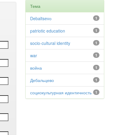
Тема
Debaltsevо
1
patriotic education
1
socio-cultural identity
1
war
1
война
1
Дебальцево
1
социокультурная идентичность
1