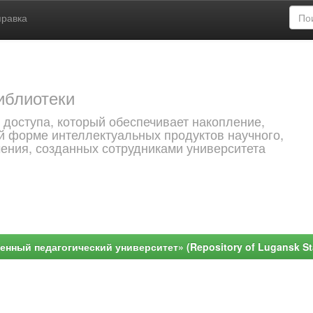
правка
иблиотеки
 доступа, который обеспечивает накопление,
й форме интеллектуальных продуктов научного,
чения, созданных сотрудниками университета
ный педагогический университет» (Repository of Lugansk Stat