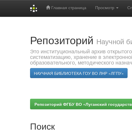
Главная страница
Просмотр
С
Skip
navigation
Репозиторий
Научной б
Это институциональный архив открытого
систематизацию, хранение в электронно
образовательного, методического назна
НАУЧНАЯ БИБЛИОТЕКА ГОУ ВО ЛНР «ЛГПУ»
Репозиторий ФГБУ ВО «Луганский государствен
Поиск