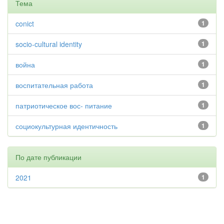
Тема
conict
1
socio-cultural identity
1
война
1
воспитательная работа
1
патриотическое вос- питание
1
социокультурная идентичность
1
По дате публикации
2021
1