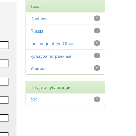
Тема
Donbass
1
Russia
1
the image of the Other
1
культура пограничья
1
Украина
1
По дате публикации
2021
1