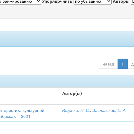
Упорядочнить
Авторы
назад
1
д
Автор(ы)
актеристика культурной
Ищенко, Н. С.
;
Заславская, Е. А.
басса). – 2021.