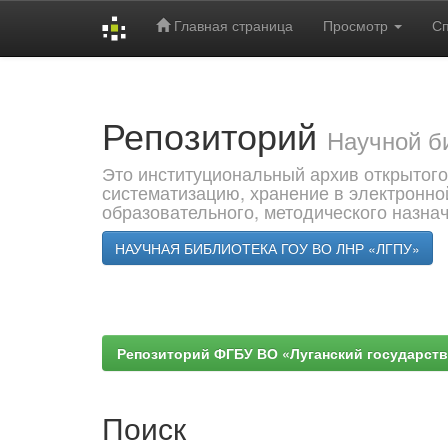
Главная страница
Просмотр
С
Skip
navigation
Репозиторий
Научной б
Это институциональный архив открытого
систематизацию, хранение в электронно
образовательного, методического назна
НАУЧНАЯ БИБЛИОТЕКА ГОУ ВО ЛНР «ЛГПУ»
Репозиторий ФГБУ ВО «Луганский государствен
Поиск