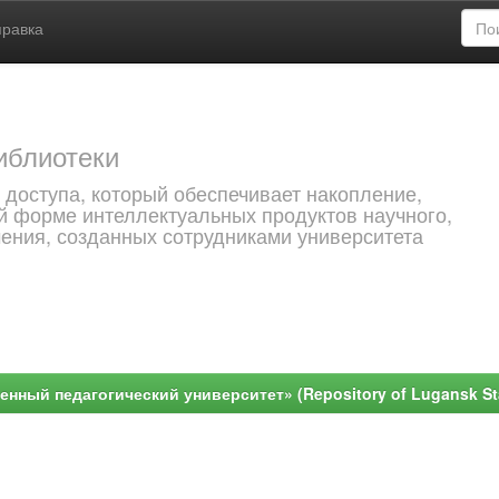
правка
иблиотеки
 доступа, который обеспечивает накопление,
й форме интеллектуальных продуктов научного,
чения, созданных сотрудниками университета
ный педагогический университет» (Repository of Lugansk Stat