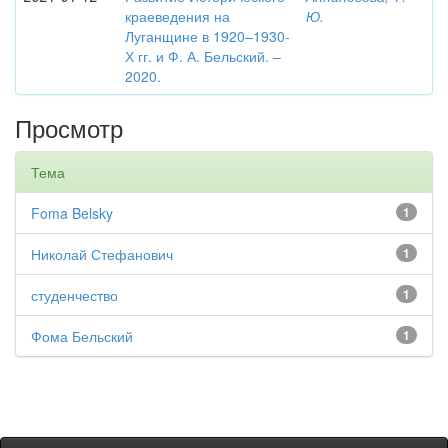
краеведения на
Ю.
Луганщине в 1920–1930-
Х гг. и Ф. А. Бельский. –
2020.
Просмотр
Тема
Foma Belsky
1
Николай Стефанович
1
студенчество
1
Фома Бельский
1