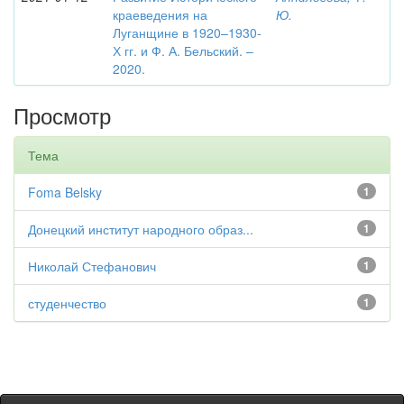
краеведения на
Ю.
Луганщине в 1920–1930-
Х гг. и Ф. А. Бельский. –
2020.
Просмотр
Тема
Foma Belsky
1
Донецкий институт народного образ...
1
Николай Стефанович
1
студенчество
1