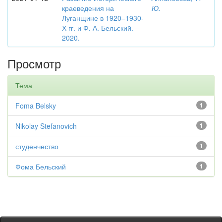
краеведения на
Ю.
Луганщине в 1920–1930-
Х гг. и Ф. А. Бельский. –
2020.
Просмотр
Тема
Foma Belsky
1
Nikolay Stefanovich
1
студенчество
1
Фома Бельский
1