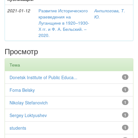
2021-01-12
Развитие Исторического
Анпилогова, Т.
краеведения на
Ю.
Луганщине в 1920–1930-
Х гг. и Ф. А. Бельский. –
2020.
Просмотр
Тема
Donetsk Institute of Public Educa...
1
Foma Belsky
1
Nikolay Stefanovich
1
Sergey Loktyushev
1
students
1