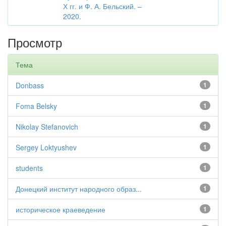
Х гг. и Ф. А. Бельский. –
2020.
Просмотр
Тема
Donbass
1
Foma Belsky
1
Nikolay Stefanovich
1
Sergey Loktyushev
1
students
1
Донецкий институт народного образ...
1
историческое краеведение
1