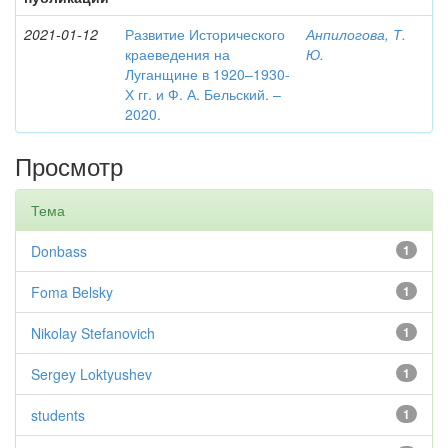
2021-01-12
Развитие Исторического
Анпилогова, Т.
краеведения на
Ю.
Луганщине в 1920–1930-
Х гг. и Ф. А. Бельский. –
2020.
Просмотр
Тема
Donbass
1
Foma Belsky
1
Nikolay Stefanovich
1
Sergey Loktyushev
1
students
1