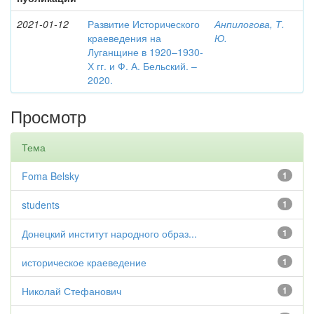
2021-01-12
Развитие Исторического
Анпилогова, Т.
краеведения на
Ю.
Луганщине в 1920–1930-
Х гг. и Ф. А. Бельский. –
2020.
Просмотр
Тема
Foma Belsky
1
students
1
Донецкий институт народного образ...
1
историческое краеведение
1
Николай Стефанович
1