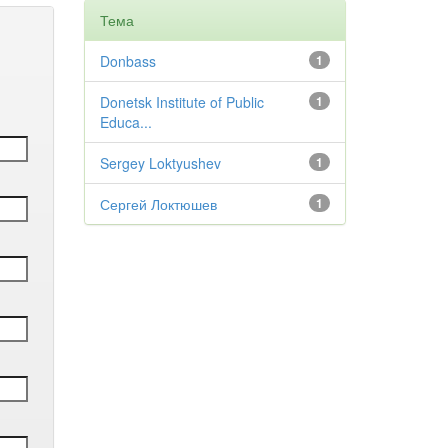
Тема
Donbass
1
Donetsk Institute of Public
1
Educa...
Sergey Loktyushev
1
Сергей Локтюшев
1