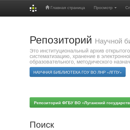
Главная страница
Просмотр
С
Skip
navigation
Репозиторий
Научной б
Это институциональный архив открытого
систематизацию, хранение в электронно
образовательного, методического назна
НАУЧНАЯ БИБЛИОТЕКА ГОУ ВО ЛНР «ЛГПУ»
Репозиторий ФГБУ ВО «Луганский государствен
Поиск