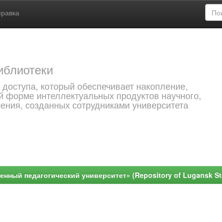
правка
иблиотеки
 доступа, который обеспечивает накопление,
й форме интеллектуальных продуктов научного,
чения, созданных сотрудниками университета
ный педагогический университет» (Repository of Lugansk Stat