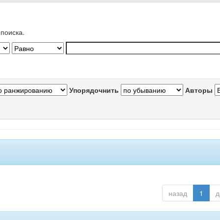
поиска.
Упорядочнить
Авторы
назад
1
д