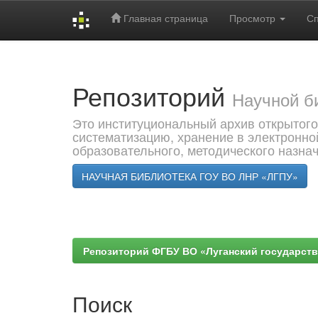
Главная страница
Просмотр
С
Skip
navigation
Репозиторий
Научной б
Это институциональный архив открытого
систематизацию, хранение в электронно
образовательного, методического назна
НАУЧНАЯ БИБЛИОТЕКА ГОУ ВО ЛНР «ЛГПУ»
Репозиторий ФГБУ ВО «Луганский государствен
Поиск