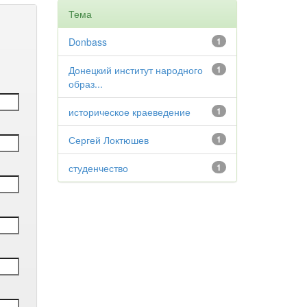
Тема
Donbass
1
Донецкий институт народного
1
образ...
историческое краеведение
1
Сергей Локтюшев
1
студенчество
1