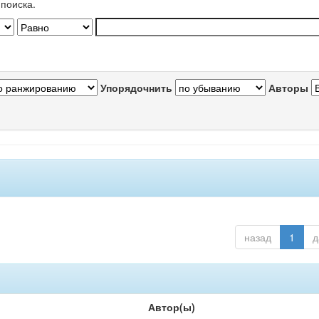
поиска.
Упорядочнить
Авторы
назад
1
д
Автор(ы)