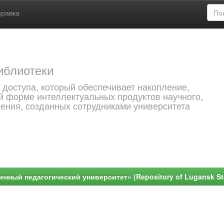
правка
иблиотеки
 доступа, который обеспечивает накопление,
й форме интеллектуальных продуктов научного,
чения, созданных сотрудниками университета
ный педагогический университет» (Repository of Lugansk Stat