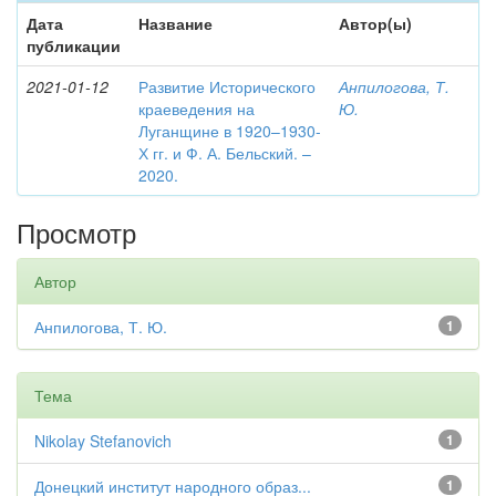
Дата
Название
Автор(ы)
публикации
2021-01-12
Развитие Исторического
Анпилогова, Т.
краеведения на
Ю.
Луганщине в 1920–1930-
Х гг. и Ф. А. Бельский. –
2020.
Просмотр
Автор
Анпилогова, Т. Ю.
1
Тема
Nikolay Stefanovich
1
Донецкий институт народного образ...
1