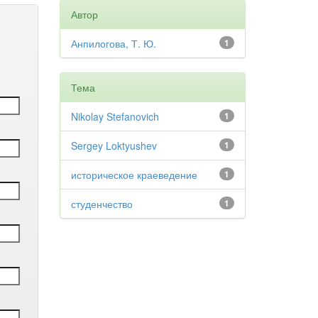
Автор
Анпилогова, Т. Ю.
1
Тема
Nikolay Stefanovich
1
Sergey Loktyushev
1
историческое краеведение
1
студенчество
1