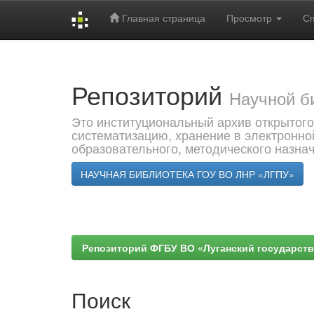
Главная страница
Просмотр
С
Skip
navigation
Репозиторий
Научной б
Это институциональный архив открытого
систематизацию, хранение в электронно
образовательного, методического назна
НАУЧНАЯ БИБЛИОТЕКА ГОУ ВО ЛНР «ЛГПУ»
Репозиторий ФГБУ ВО «Луганский государствен
Поиск