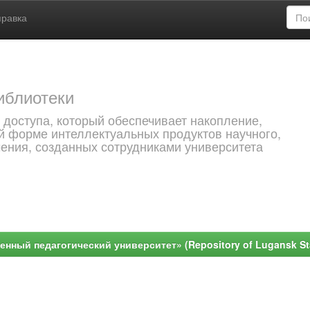
правка
иблиотеки
 доступа, который обеспечивает накопление,
й форме интеллектуальных продуктов научного,
чения, созданных сотрудниками университета
ный педагогический университет» (Repository of Lugansk Stat