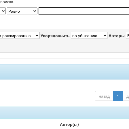
поиска.
Упорядочнить
Авторы
назад
1
д
Автор(ы)