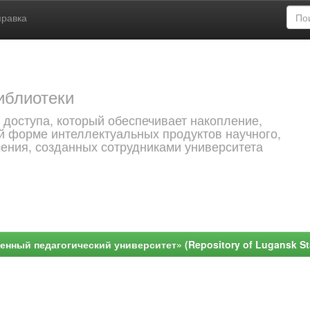
правка
иблиотеки
 доступа, который обеспечивает накопление,
й форме интеллектуальных продуктов научного,
чения, созданных сотрудниками университета
ный педагогический университет» (Repository of Lugansk Stat