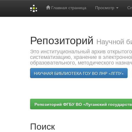
Главная страница
Просмотр
С
Skip
navigation
Репозиторий
Научной б
Это институциональный архив открытого
систематизацию, хранение в электронно
образовательного, методического назна
НАУЧНАЯ БИБЛИОТЕКА ГОУ ВО ЛНР «ЛГПУ»
Репозиторий ФГБУ ВО «Луганский государствен
Поиск