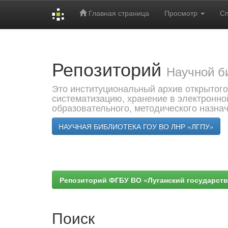
Главная страница
Просмотр
С
Skip
navigation
Репозиторий
Научной б
Это институциональный архив открытого
систематизацию, хранение в электронно
образовательного, методического назна
НАУЧНАЯ БИБЛИОТЕКА ГОУ ВО ЛНР «ЛГПУ»
Репозиторий ФГБУ ВО «Луганский государствен
Поиск