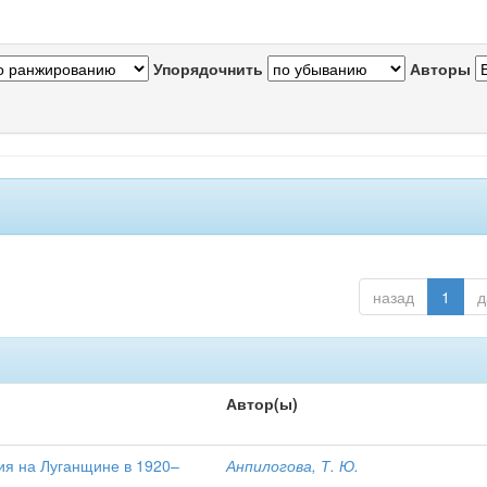
Упорядочнить
Авторы
назад
1
д
Автор(ы)
ия на Луганщине в 1920–
Анпилогова, Т. Ю.