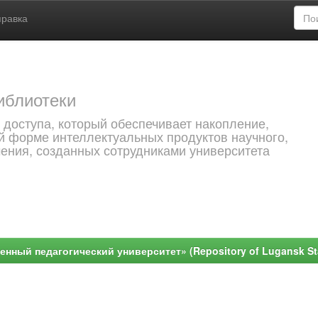
правка
иблиотеки
 доступа, который обеспечивает накопление,
й форме интеллектуальных продуктов научного,
чения, созданных сотрудниками университета
ный педагогический университет» (Repository of Lugansk Stat