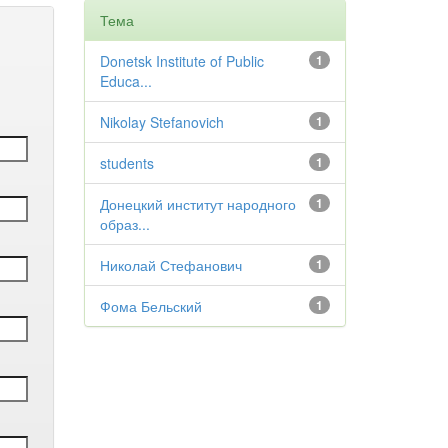
Тема
Donetsk Institute of Public
1
Educa...
Nikolay Stefanovich
1
students
1
Донецкий институт народного
1
образ...
Николай Стефанович
1
Фома Бельский
1