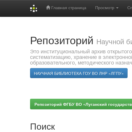
Главная страница
Просмотр
С
Skip
navigation
Репозиторий
Научной б
Это институциональный архив открытого
систематизацию, хранение в электронно
образовательного, методического назна
НАУЧНАЯ БИБЛИОТЕКА ГОУ ВО ЛНР «ЛГПУ»
Репозиторий ФГБУ ВО «Луганский государствен
Поиск