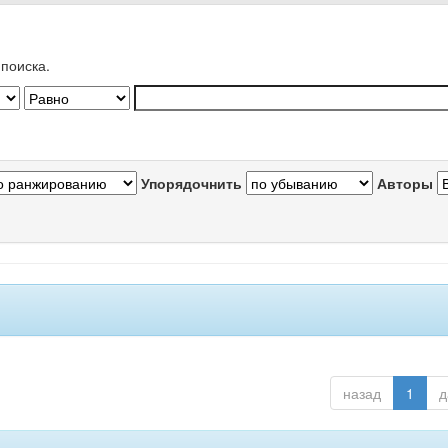
поиска.
Упорядочнить
Авторы
назад
1
д