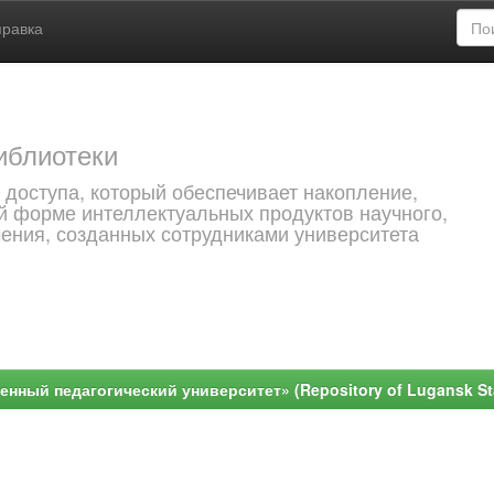
правка
иблиотеки
 доступа, который обеспечивает накопление,
й форме интеллектуальных продуктов научного,
чения, созданных сотрудниками университета
ный педагогический университет» (Repository of Lugansk Stat