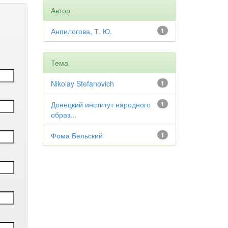
Автор
Анпилогова, Т. Ю.
1
Тема
Nikolay Stefanovich
1
Донецкий институт народного
1
образ...
Фома Бельский
1