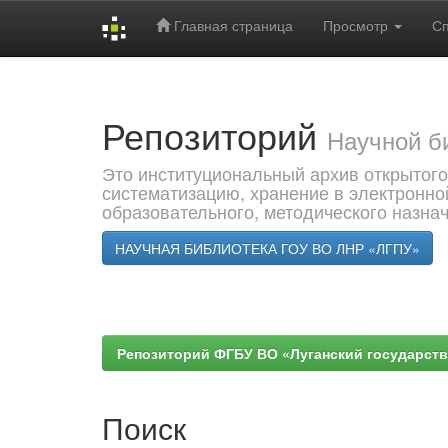
Главная страница
Просмотр
С
Skip
navigation
Репозиторий
Научной б
Это институциональный архив открытого
систематизацию, хранение в электронно
образовательного, методического назна
НАУЧНАЯ БИБЛИОТЕКА ГОУ ВО ЛНР «ЛГПУ»
Репозиторий ФГБУ ВО «Луганский государствен
Поиск