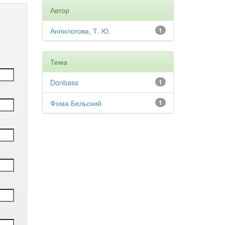
Автор
Анпилогова, Т. Ю.
1
Тема
Donbass
1
Фома Бельский
1