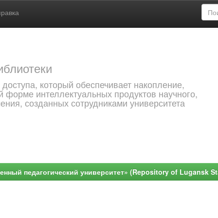
правка
иблиотеки
 доступа, который обеспечивает накопление,
й форме интеллектуальных продуктов научного,
чения, созданных сотрудниками университета
ный педагогический университет» (Repository of Lugansk Stat