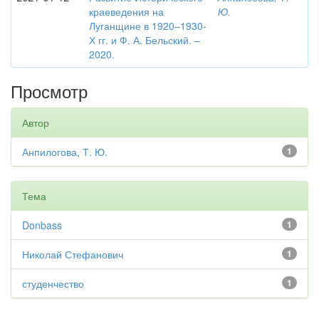
краеведения на
Ю.
Луганщине в 1920–1930-
Х гг. и Ф. А. Бельский. –
2020.
Просмотр
Автор
Анпилогова, Т. Ю.
1
Тема
Donbass
1
Николай Стефанович
1
студенчество
1