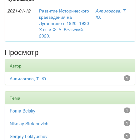
2021-01-12
Развитие Исторического
Анпилогова, Т.
краеведения на
Ю.
Луганщине в 1920–1930-
Х гг. и Ф. А. Бельский. –
2020.
Просмотр
Автор
Анпилогова, Т. Ю.
1
Тема
Foma Belsky
1
Nikolay Stefanovich
1
Sergey Loktyushev
1