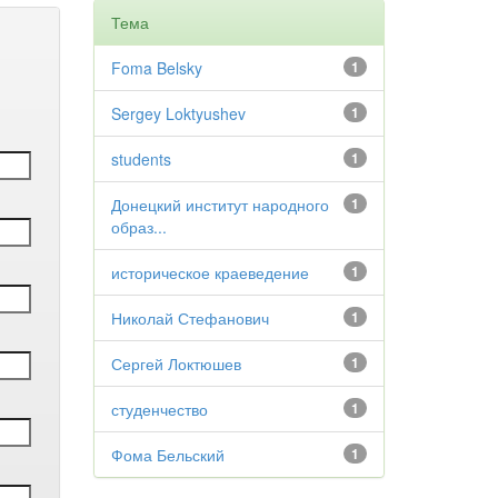
Тема
Foma Belsky
1
Sergey Loktyushev
1
students
1
Донецкий институт народного
1
образ...
историческое краеведение
1
Николай Стефанович
1
Сергей Локтюшев
1
студенчество
1
Фома Бельский
1