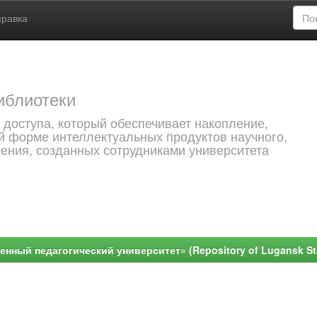
правка
иблиотеки
 доступа, который обеспечивает накопление,
й форме интеллектуальных продуктов научного,
чения, созданных сотрудниками университета
ный педагогический университет» (Repository of Lugansk Stat