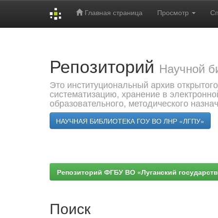
Главная страница
Просмотр
С
Skip
navigation
Репозиторий
Научной б
Это институциональный архив открытого
систематизацию, хранение в электронно
образовательного, методического назна
НАУЧНАЯ БИБЛИОТЕКА ГОУ ВО ЛНР «ЛГПУ»
Репозиторий ФГБУ ВО «Луганский государствен
Поиск