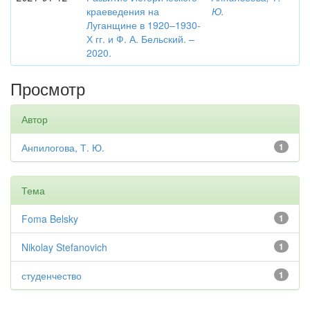
краеведения на
Ю.
Луганщине в 1920–1930-
Х гг. и Ф. А. Бельский. –
2020.
Просмотр
Автор
Анпилогова, Т. Ю.
1
Тема
Foma Belsky
1
Nikolay Stefanovich
1
студенчество
1