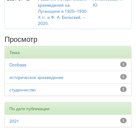
краеведения на
Ю.
Луганщине в 1920–1930-
Х гг. и Ф. А. Бельский. –
2020.
Просмотр
Тема
Donbass
1
историческое краеведение
1
студенчество
1
По дате публикации
2021
1