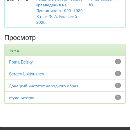
краеведения на
Ю.
Луганщине в 1920–1930-
Х гг. и Ф. А. Бельский. –
2020.
Просмотр
Тема
Foma Belsky
1
Sergey Loktyushev
1
Донецкий институт народного образ...
1
студенчество
1