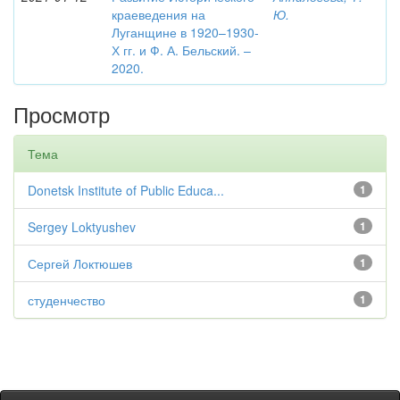
краеведения на
Ю.
Луганщине в 1920–1930-
Х гг. и Ф. А. Бельский. –
2020.
Просмотр
Тема
Donetsk Institute of Public Educa...
1
Sergey Loktyushev
1
Сергей Локтюшев
1
студенчество
1