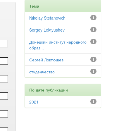
Тема
Nikolay Stefanovich
1
Sergey Loktyushev
1
Донецкий институт народного
1
образ...
Сергей Локтюшев
1
студенчество
1
По дате публикации
2021
1