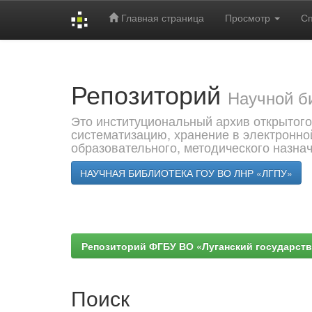
Главная страница
Просмотр
С
Skip
navigation
Репозиторий
Научной б
Это институциональный архив открытого
систематизацию, хранение в электронно
образовательного, методического назна
НАУЧНАЯ БИБЛИОТЕКА ГОУ ВО ЛНР «ЛГПУ»
Репозиторий ФГБУ ВО «Луганский государствен
Поиск