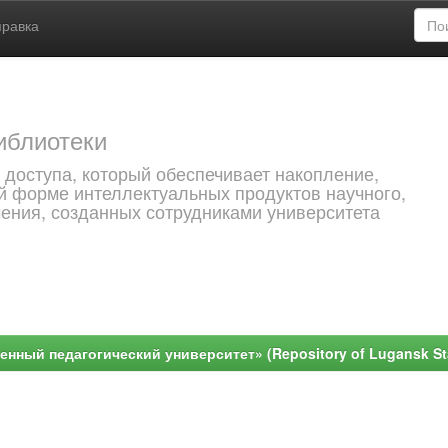
правка
иблиотеки
 доступа, который обеспечивает накопление,
й форме интеллектуальных продуктов научного,
чения, созданных сотрудниками университета
ный педагогический университет» (Repository of Lugansk Stat