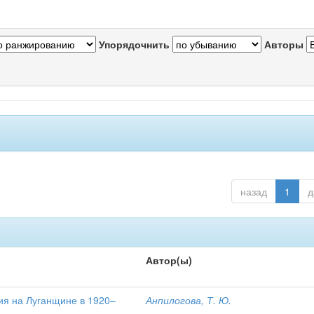
Упорядочнить
Авторы
назад
1
д
Автор(ы)
ия на Луганщине в 1920–
Анпилогова, Т. Ю.