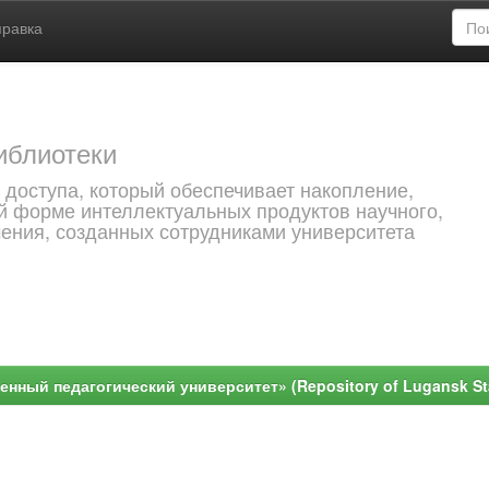
правка
иблиотеки
 доступа, который обеспечивает накопление,
й форме интеллектуальных продуктов научного,
чения, созданных сотрудниками университета
ный педагогический университет» (Repository of Lugansk Stat