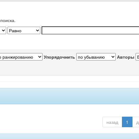
поиска.
Упорядочнить
Авторы
назад
1
д