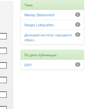
Тема
Nikolay Stefanovich
1
Sergey Loktyushev
1
Донецкий институт народного
1
образ...
По дате публикации
2021
1