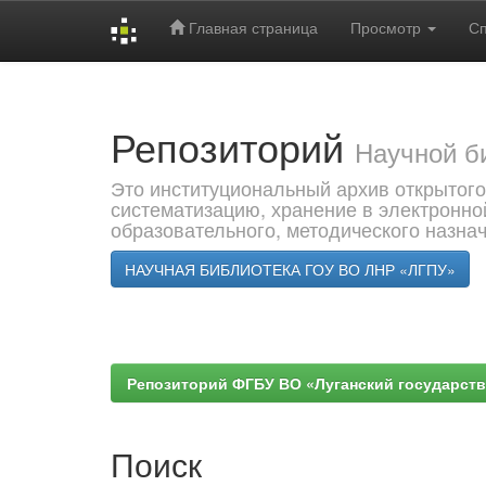
Главная страница
Просмотр
С
Skip
navigation
Репозиторий
Научной б
Это институциональный архив открытого
систематизацию, хранение в электронно
образовательного, методического назна
НАУЧНАЯ БИБЛИОТЕКА ГОУ ВО ЛНР «ЛГПУ»
Репозиторий ФГБУ ВО «Луганский государствен
Поиск