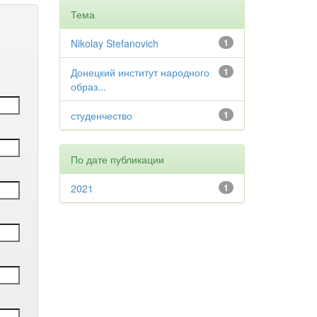
Тема
Nikolay Stefanovich
1
Донецкий институт народного
1
образ...
студенчество
1
По дате публикации
2021
1