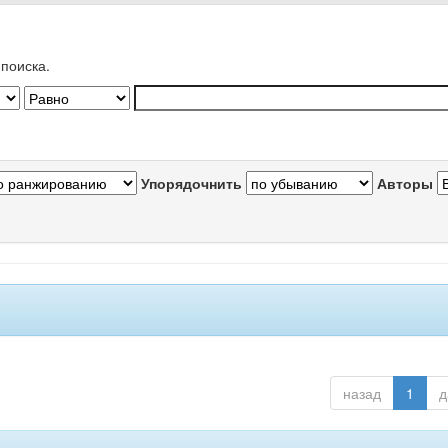
поиска.
Упорядочнить
Авторы
назад
1
д