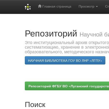
Главная страница
Просмотр
С
Skip
navigation
Репозиторий
Научной б
Это институциональный архив открытого
систематизацию, хранение в электронно
образовательного, методического назна
НАУЧНАЯ БИБЛИОТЕКА ГОУ ВО ЛНР «ЛГПУ»
Репозиторий ФГБУ ВО «Луганский государствен
Поиск