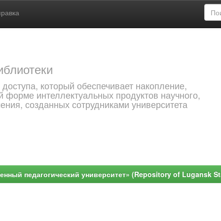
правка
иблиотеки
 доступа, который обеспечивает накопление,
й форме интеллектуальных продуктов научного,
чения, созданных сотрудниками университета
ный педагогический университет» (Repository of Lugansk Stat