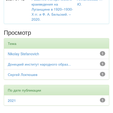
краеведения на
Ю.
Луганщине в 1920–1930-
Х гг. и Ф. А. Бельский. –
2020.
Просмотр
Тема
Nikolay Stefanovich
1
Донецкий институт народного образ...
1
Сергей Локтюшев
1
По дате публикации
2021
1