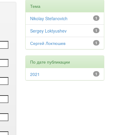
Тема
Nikolay Stefanovich
1
Sergey Loktyushev
1
Сергей Локтюшев
1
По дате публикации
2021
1