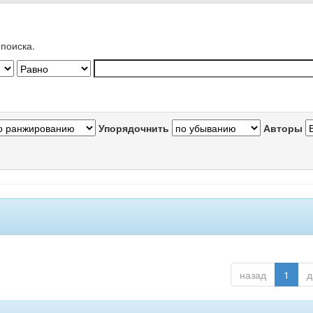
поиска.
Упорядочнить
Авторы
назад
1
д