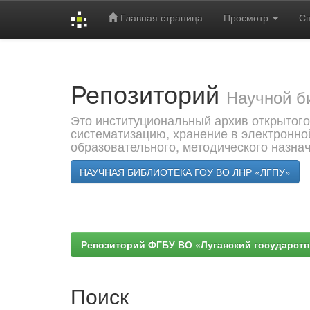
Главная страница
Просмотр
С
Skip
navigation
Репозиторий
Научной б
Это институциональный архив открытого
систематизацию, хранение в электронно
образовательного, методического назна
НАУЧНАЯ БИБЛИОТЕКА ГОУ ВО ЛНР «ЛГПУ»
Репозиторий ФГБУ ВО «Луганский государствен
Поиск