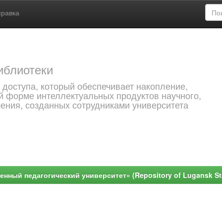
правка
иблиотеки
 доступа, который обеспечивает накопление,
й форме интеллектуальных продуктов научного,
чения, созданных сотрудниками университета
ный педагогический университет» (Repository of Lugansk Stat